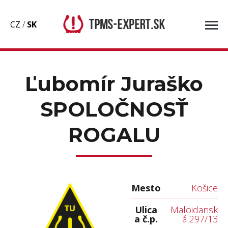
CZ
/
SK
Ľubomír Juraško
SPOLOČNOSŤ
ROGALU
Mesto
Košice
Ulica
Maloidansk
a č.p.
á 297/13