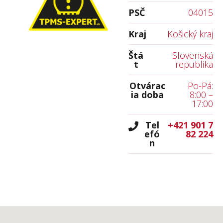
PSČ
04015
Kraj
Košický kraj
Štá
Slovenská
t
republika
Otvárac
Po-Pá:
ia doba
8:00 –
17:00
Tel
+421 901 7
efó
82 224
n